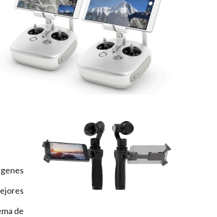
magenes
ejores
ema de