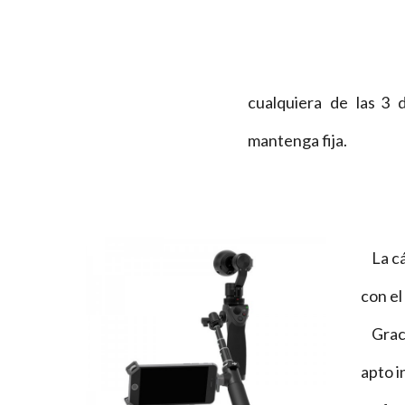
cualquiera de las 3 direccion
mantenga fija.
La cá
con el
Gracia
apto i