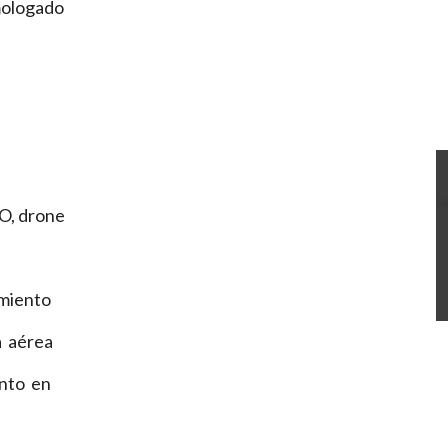
mologado
O, drone
amiento
a aérea
anto en